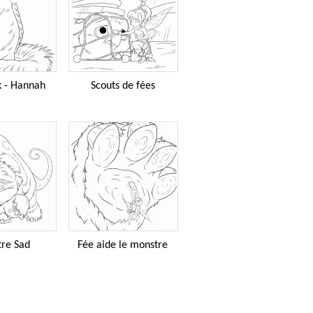
 - Hannah
Scouts de fées
re Sad
Fée aide le monstre