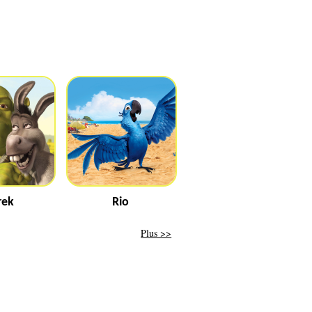
rek
Rio
Plus >>