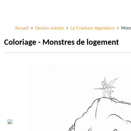
Aller au
ColorKid.net
contenu
principal
Accueil
>
Dessins animés
>
La Créature légendaire
>
Mons
Coloriage - Monstres de logement