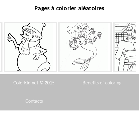
Pages à colorier aléatoires
La danse de bonhomme de
Ariel et hippocampes
Guerrier
neige
ColorKid.net © 2015
Benefits of coloring
Contacts
Disclaimer
Octopus dans locéan
Fée Rose
Uninvite
Privacy Policy