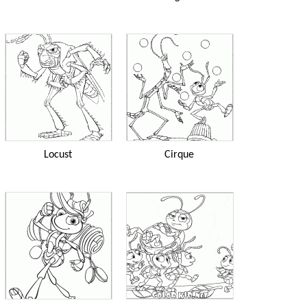
Locust
Cirque