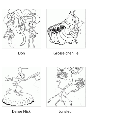
Don
Grosse chenille
Danse Flick
Jongleur