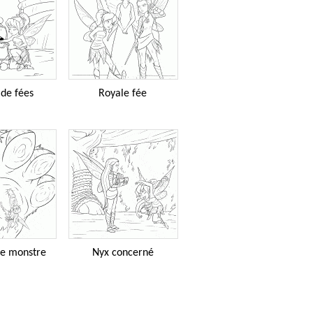
 de fées
Royale fée
le monstre
Nyx concerné