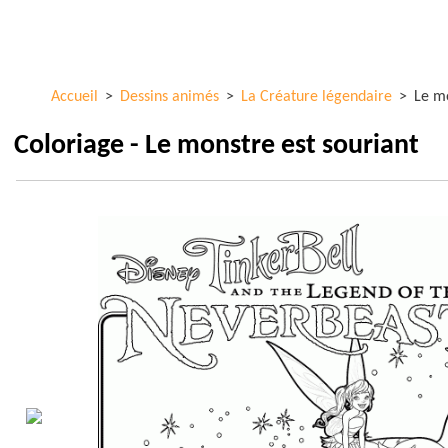
Aller au
ColorKid.net
contenu
principal
Accueil
>
Dessins animés
>
La Créature légendaire
>
Le mo
Coloriage - Le monstre est souriant