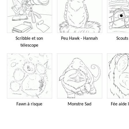
Scribble et son
Peu Hawk - Hannah
Scouts
télescope
Fawn à risque
Monstre Sad
Fée aide 