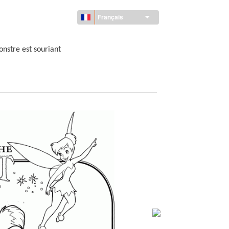
Français
nstre est souriant