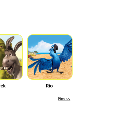
rek
Rio
Plus >>