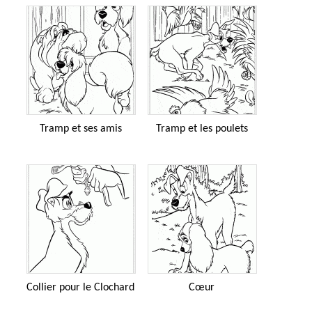
Tramp et ses amis
Tramp et les poulets
Collier pour le Clochard
Cœur