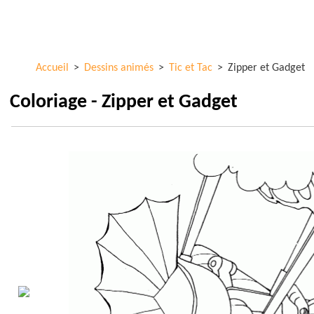
Aller au
ColorKid.net
contenu
principal
Accueil
>
Dessins animés
>
Tic et Tac
>
Zipper et Gadget
Coloriage - Zipper et Gadget