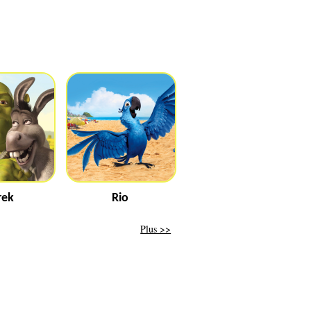
rek
Rio
Plus >>