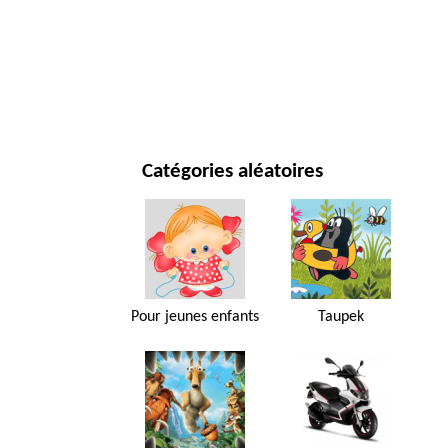
JOUR DE NOËL ET NOUVEL AN
FILMS ET SÉRIES
NATURE
Catégories aléatoires
Pour jeunes enfants
Taupek