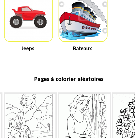
Jeeps
Bateaux
Pages à colorier aléatoires