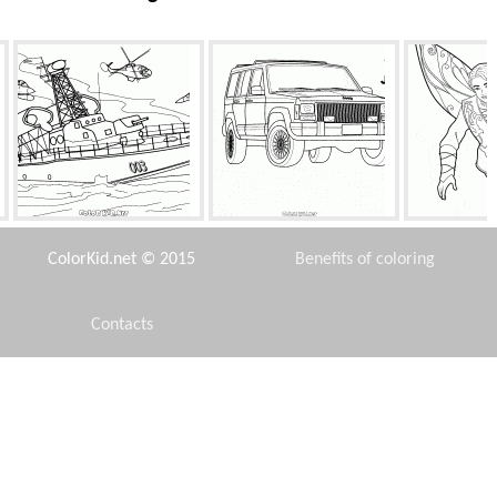
Bateau de missiles
Famille SUV
Prince
ColorKid.net © 2015
Benefits of coloring
Contacts
Disclaimer
BOB sous attaque
Vieux amis
Reptile
Privacy Policy