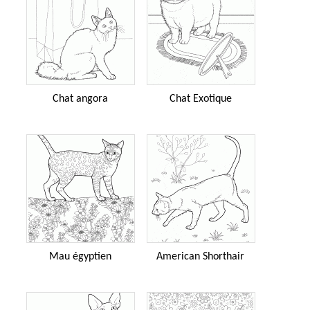
Chat angora
Chat Exotique
Mau égyptien
American Shorthair