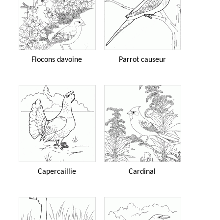
Flocons davoine
Parrot causeur
Capercaillie
Cardinal