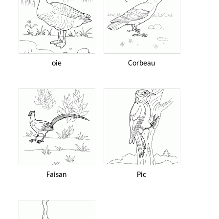
oie
Corbeau
Faisan
Pic