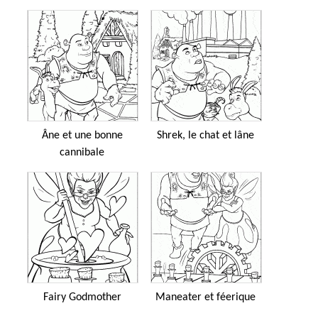
Âne et une bonne
Shrek, le chat et lâne
cannibale
Fairy Godmother
Maneater et féerique