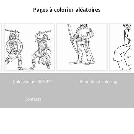
Pages à colorier aléatoires
Des soldats combattent
Norman Archer
Ma
ColorKid.net © 2015
Benefits of coloring
Contacts
Disclaimer
Monter le dragon
Nodosaurus
Kit Clo