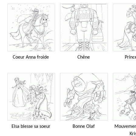
Coeur Anna froide
Chêne
Princ
Elsa blesse sa soeur
Bonne Olaf
Mouvement
Kri