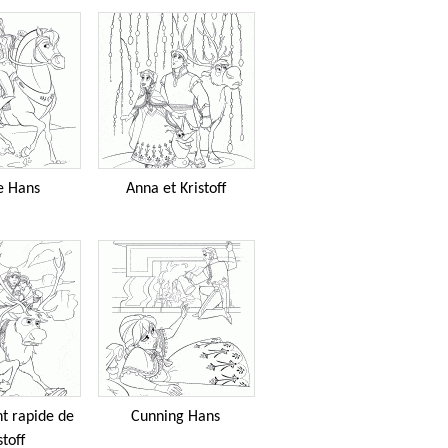
e Hans
Anna et Kristoff
 rapide de
Cunning Hans
stoff