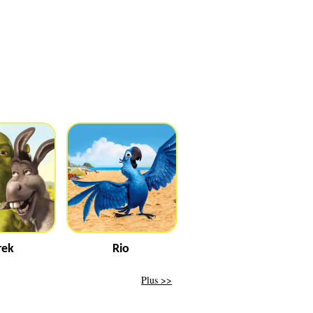
rek
Rio
Plus >>