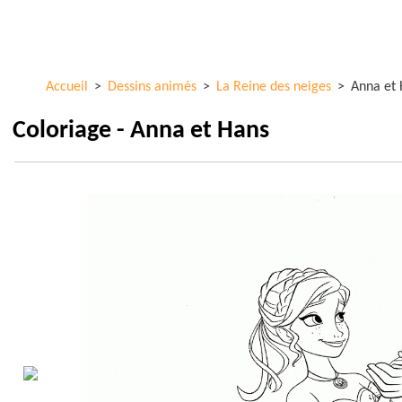
Aller au
ColorKid.net
contenu
principal
Accueil
>
Dessins animés
>
La Reine des neiges
>
Anna et
Coloriage - Anna et Hans