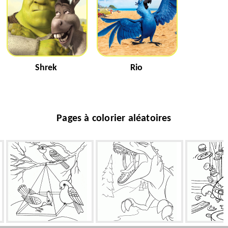
Shrek
Rio
Pages à colorier aléatoires
Oiseaux à une mangeoire
Rugissement de Dinosaur
Patron dan