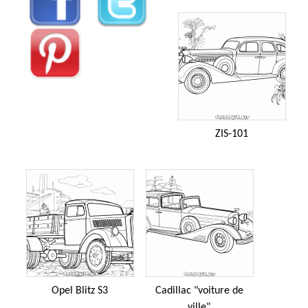
ZIS-101
Opel Blitz S3
Cadillac "voiture de
ville"