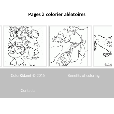
Pages à colorier aléatoires
Arbre de Noël Robe
Conseil Voler
Mon
ColorKid.net © 2015
Benefits of coloring
Contacts
Disclaimer
Toy maison
Les poneys de Caramel
Gru, fifres 