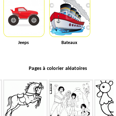
Jeeps
Bateaux
Pages à colorier aléatoires