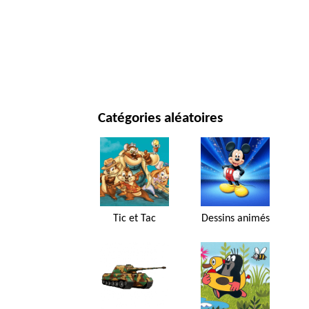
JOUR DE NOËL ET NOUVEL AN
FILMS ET SÉRIES
NATURE
Catégories aléatoires
Tic et Tac
Dessins animés